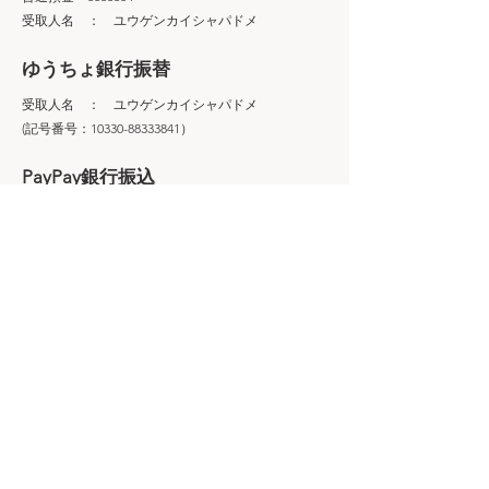
受取人名 ： ユウゲンカイシャパドメ
ゆうちょ銀行振替
受取人名 ： ユウゲンカイシャパドメ
(記号番号：10330-88333841）
PayPay銀行振込
すずめ支店（店番号002）
普通口座 3414788
名義 ： 有限会社パドメ
商品代引
代引き手数料330円がかかります。