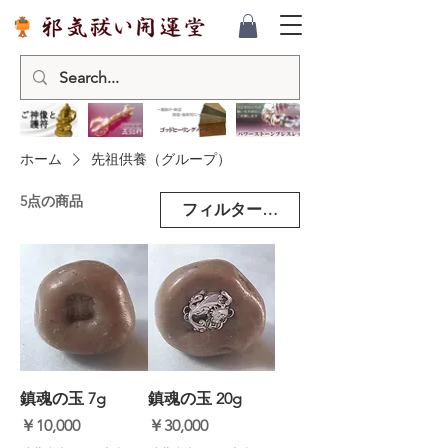
ホーム
先祖供養（グループ）
5点の商品
フィルター・並び替え
鎮魂の玉 7g
鎮魂の玉 20g
価格
価格
￥10,000
￥30,000