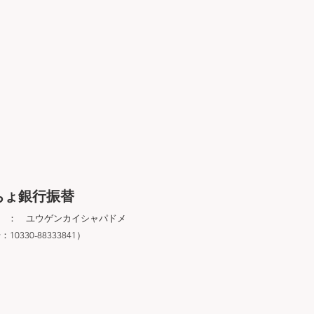
ちょ銀行振替
 ： ユウゲンカイシャパドメ
10330-88333841）