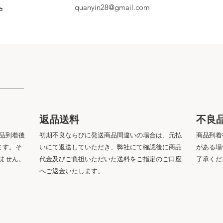
へ
quanyin28@gmail.com
​返品送料
​不良
品到着後
初期不良ならびに発送商品間違いの場合は、元払
商品到着
ます。そ
いにて返送していただき、弊社にて確認後に商品
がある場
きません。
代金及びご負担いただいた送料をご指定のご口座
了承くだ
へご返金いたします。