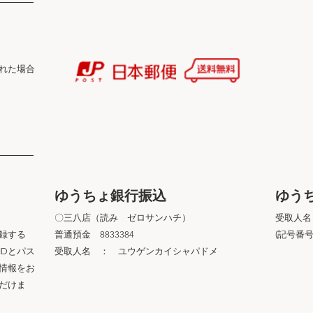
れた場合
）
ゆうちょ銀行振込
ゆう
〇三八店（読み ゼロサンハチ）
受取人名
録する
普通預金 8833384
(記号番号：
IDとパス
受取人名 ： ユウゲンカイシャパドメ
情報をお
だけま