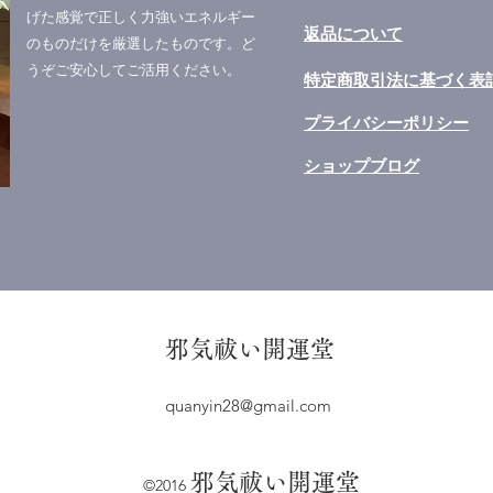
げた感覚で正しく力強いエネルギー
​返品について
のものだけを厳選したものです。ど
うぞご安心してご活用ください。
​特定商取引法に基づく表
​プライバシーポリシー
​ショップブログ
​邪気祓い開運堂
quanyin28@gmail.com
​邪気祓い開運堂
©2016