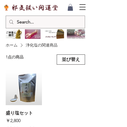
ホーム
浄化塩の関連商品
1点の商品
並び替え
盛り塩セット
価格
￥2,800