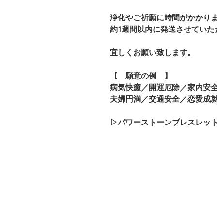
浄化やご祈願に時間がかかり
約1週間以内に発送させてい
宜しくお願い致します。
【 願意の例 】
病気快癒／開運厄除／家内安
夫婦円満／交通安全／恋愛成
▷パワーストーンブレスレッ