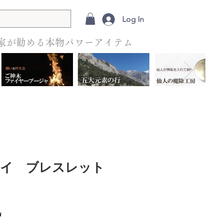
Log In
家が勧める本物パワーアイテム
アイ ブレスレット
便