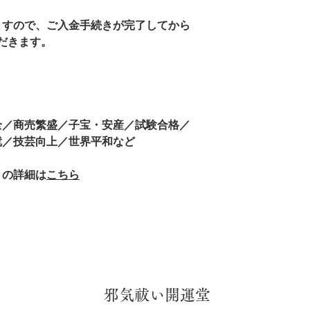
ますので、ご入金手続きが完了してから
ただきます。
全／商売繁盛／子宝・安産／試験合格／
就／技芸向上／世界平和など
トの詳細は
こちら
​邪気祓い開運堂