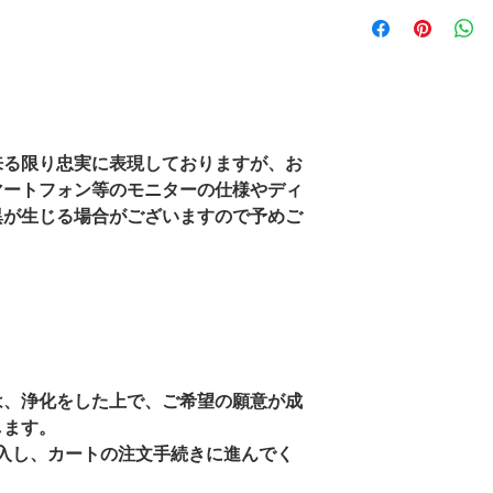
特定商取引法に基
＜商品に不備がある
初期不良品及び発送
内に下記の連絡先ま
担にて返金又は新し
初期不良ならびに発
返送してください。
来る限り忠実に表現しておりますが、お
に商品代金をご指定
マートフォン等のモニターの仕様やディ
異が生じる場合がございますので予めご
は、浄化をした上で、ご希望の願意が成
します。
入し、カートの注文手続きに進んでく