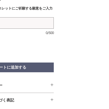
スレットにご祈願する願意をご入力
0/500
ートに追加する
ー
・交換の場合＞
づく表記
商品に欠陥がある場合を除き、返
ねますのでご了承ください。