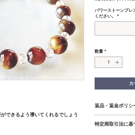
パワーストーンブレ
ください。
*
数量
*
カ
返品・返金ポリシ
断ができるよう導いてくれるでしょう
＜お客様都合の返品
特定商取引法に基
発送処理後の商品：
品・交換には応じか