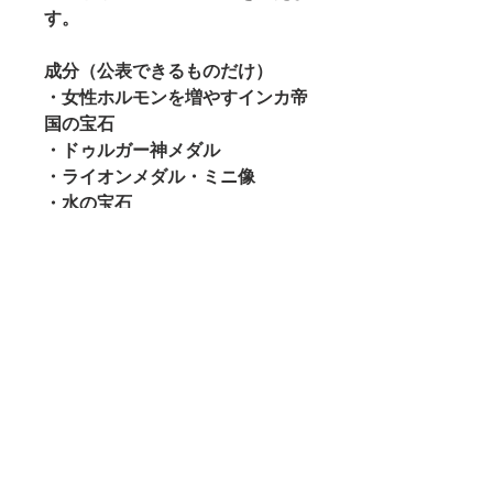
す。
成分（公表できるものだけ）
・女性ホルモンを増やすインカ帝
国の宝石
・ドゥルガー神メダル
・ライオンメダル・ミニ像
・水の宝石
・ネコ科大型肉食獣頭骨粉
・ＷＴ頭骨粉
・カーラーバイラヴァ神護符 他
詳細は
こちら
返品・返金ポリシー
＜お客様都合の返品・交換の場合＞
特定商取引法に基づく表記
発送処理後の商品：商品に欠陥がある