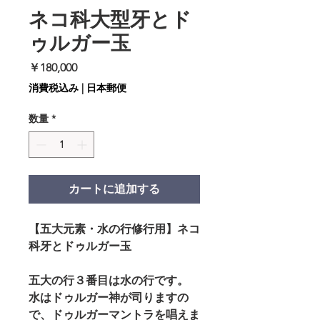
ネコ科大型牙とド
ゥルガー玉
価
￥180,000
格
消費税込み
|
日本郵便
数量
*
カートに追加する
【五大元素・水の行修行用】ネコ
科牙とドゥルガー玉
五大の行３番目は水の行です。
水はドゥルガー神が司りますの
で、ドゥルガーマントラを唱えま