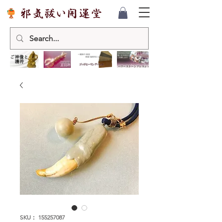
SKU： 155257087