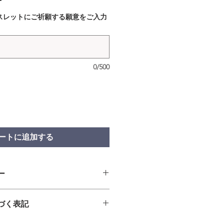
スレットにご祈願する願意をご入力
0/500
ートに追加する
ー
・交換の場合＞
づく表記
商品に欠陥がある場合を除き、返
ねますのでご了承ください。