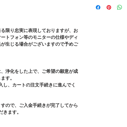
こちらをご覧くだ
＜商品に不備がある
初期不良品及び発送
内に下記の連絡先ま
担にて返金又は新し
来る限り忠実に表現しておりますが、お
初期不良ならびに発
マートフォン等のモニターの仕様やディ
返送してください。
に商品代金をご指定
異が生じる場合がございますので予めご
は、浄化をした上で、ご希望の願意が成
します。
入し、カートの注文手続きに進んでく
ますので、ご入金手続きが完了してから
ただきます。