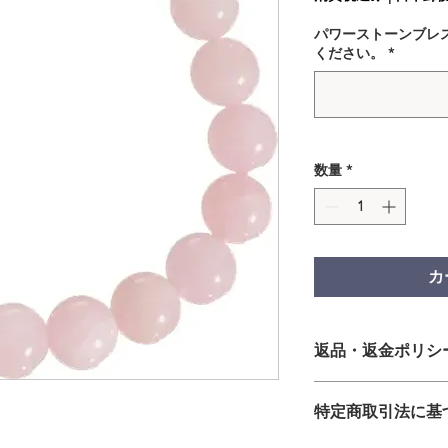
パワーストーンブレ
ください。
*
数量
*
カ
返品・返金ポリシ
＜お客様都合の返品
特定商取引法に基
発送処理後の商品：
品・交換には応じか