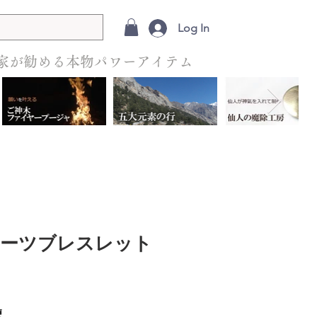
Log In
家が勧める本物パワーアイテム
オーツブレスレット
便