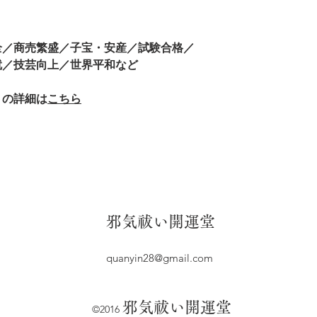
全／商売繁盛／子宝・安産／試験合格／
就／技芸向上／世界平和など
トの詳細は
こちら
​邪気祓い開運堂
quanyin28@gmail.com
​邪気祓い開運堂
©2016