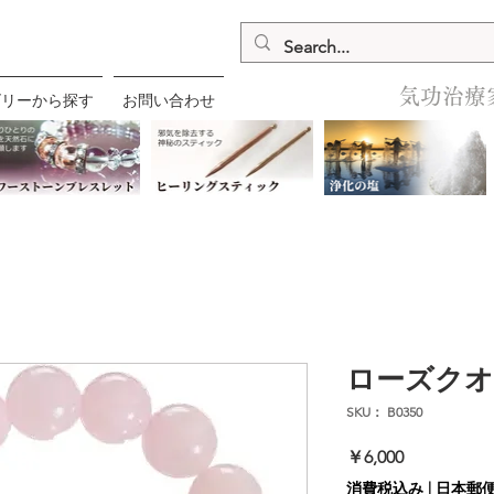
気功治療
ゴリーから探す
お問い合わせ
ローズク
SKU： B0350
価
￥6,000
格
消費税込み
|
日本郵