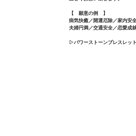
【 願意の例 】
病気快癒／開運厄除／家内安
夫婦円満／交通安全／恋愛成
▷パワーストーンブレスレッ