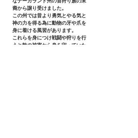
なナーガランド州の首狩り族の末
裔から譲り受けました。
この州では昔より勇気とやる気と
神の力を得る為に動物の牙や爪を
身に着ける風習があります。
これらを身につけ戦闘や狩りを行
うと敵の被害から身を守っていた
だけるとの事で全員が身につけて
います。
詳細は
こちら
特定商取引法に基づく表記
特定商取引法
返品・交換について
＜お客様都合の返品・交換の場合＞
発送処理後の商品：商品に欠陥がある