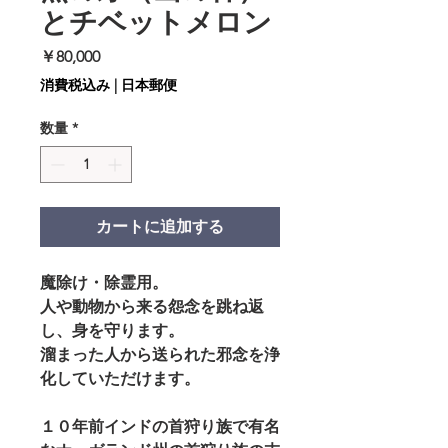
とチベットメロン
価
￥80,000
格
消費税込み
|
日本郵便
数量
*
カートに追加する
魔除け・除霊用。
人や動物から来る怨念を跳ね返
し、身を守ります。
溜まった人から送られた邪念を浄
化していただけます。
１０年前インドの首狩り族で有名