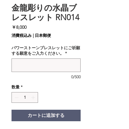
金龍彫りの水晶ブ
レスレット RN014
価
￥8,000
格
消費税込み
|
日本郵便
パワーストーンブレスレットにご祈願
する願意をご入力ください。
*
0/500
数量
*
カートに追加する