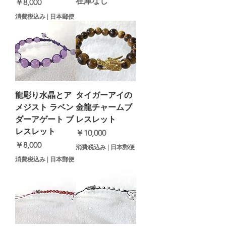
在庫なし
価格
￥8,000
消費税込み
|
日本郵便
龍彫り水晶とア
タイガーアイの
メジスト ラベン
金龍チャームブ
ダーアゲート ブ
レスレット
レスレット
価格
￥10,000
価格
￥8,000
消費税込み
|
日本郵便
消費税込み
|
日本郵便