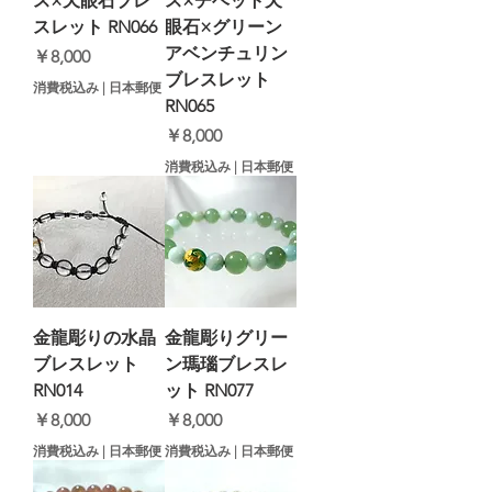
ス×天眼石ブレ
ス×チベット天
スレット RN066
眼石×グリーン
アベンチュリン
価格
￥8,000
ブレスレット
消費税込み
|
日本郵便
RN065
価格
￥8,000
消費税込み
|
日本郵便
金龍彫りの水晶
金龍彫りグリー
ブレスレット
ン瑪瑙ブレスレ
RN014
ット RN077
価格
価格
￥8,000
￥8,000
消費税込み
|
日本郵便
消費税込み
|
日本郵便