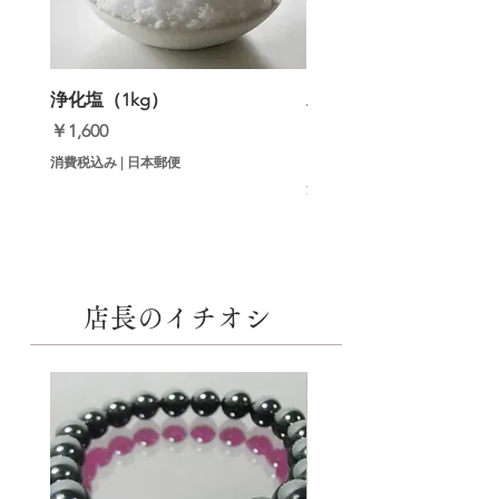
浄化塩（1kg）
邪気祓いインセンス（
【初回セット】
価格
￥1,600
価格
￥9,800
消費税込み
|
日本郵便
消費税込み
店長のイチオシ