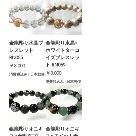
金龍彫り水晶ブ
金龍彫り水晶×
レスレット
ホワイトターコ
RN055
イズブレスレッ
ト RN059
価格
￥8,000
価格
￥8,000
消費税込み
|
日本郵便
消費税込み
|
日本郵便
銀龍彫りオニキ
金龍彫りオニキ