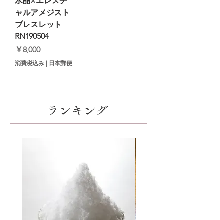
水晶×エレスチ
ャルアメジスト
ブレスレット
RN190504
価格
￥8,000
消費税込み
|
日本郵便
​ランキング