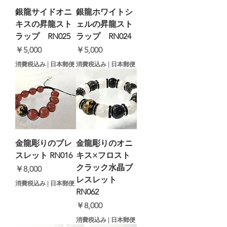
銀龍サイドオニ
銀龍ホワイトシ
キスの昇龍スト
ェルの昇龍スト
ラップ RN025
ラップ RN024
価格
価格
￥5,000
￥5,000
消費税込み
|
日本郵便
消費税込み
|
日本郵便
金龍彫りのブレ
金龍彫りのオニ
スレット RN016
キス×フロスト
クラック水晶ブ
価格
￥8,000
レスレット
消費税込み
|
日本郵便
RN062
価格
￥8,000
消費税込み
|
日本郵便