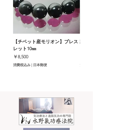
【チベット産モリオン】ブレス
誹謗中傷・噂話3倍返し
レット10㎜
ットメロン）
価格
価格
￥8,500
￥9,000
消費税込み
|
日本郵便
消費税込み