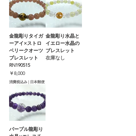
金龍彫りタイガ
金龍彫り水晶と
ーアイ×ストロ
イエロー水晶の
ベリークオーツ
ブレスレット
ブレスレット
在庫なし
RN190515
価格
￥8,000
消費税込み
|
日本郵便
パープル龍彫り