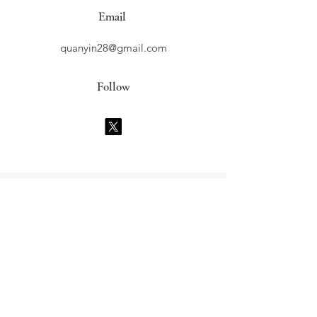
Email
quanyin28@gmail.com
Follow
​返品について
​返品期限
初期不良品及び発送商品間違いに限り商品到着後5
日以内にご連絡頂ければお受けいたします。それ
以外の商品の返品・交換はお受けできません。
​返品送料