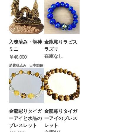
入魂済み・龍神
金龍彫りラピス
ミニ
ラズリ
在庫なし
価格
￥48,000
消費税込み
|
日本郵便
金龍彫りタイガ
金龍彫りタイガ
ーアイと水晶の
ーアイのブレス
ブレスレット
レット