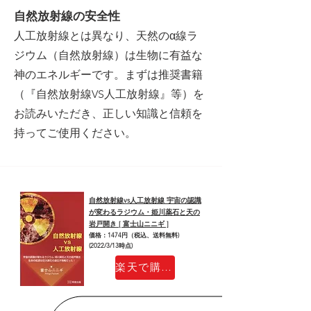
​自然放射線の安全性
人工放射線とは異なり、天然のα線ラ
ジウム（自然放射線）は生物に有益な
神のエネルギーです。まずは推奨書籍
（『自然放射線VS人工放射線』等）を
お読みいただき、正しい知識と信頼を
持ってご使用ください。
自然放射線vs人工放射線 宇宙の認識
が変わるラジウム・姫川薬石と天の
岩戸開き [ 富士山ニニギ ]
価格：1474円（税込、送料無料)
(2022/3/13時点)
楽天で購入