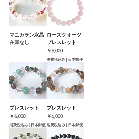
マニカラン水晶
ローズクオーツ
在庫なし
ブレスレット
価格
￥6,000
消費税込み
|
日本郵便
ブレスレット
ブレスレット
価格
価格
￥6,000
￥6,000
消費税込み
|
日本郵便
消費税込み
|
日本郵便