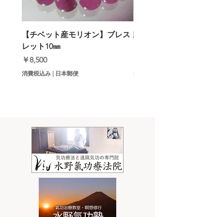
【チベット産モリオン】ブレス
誹謗中傷・噂話3倍返し
レット10㎜
ットメロン）
価格
価格
￥8,500
￥9,000
消費税込み
|
日本郵便
消費税込み