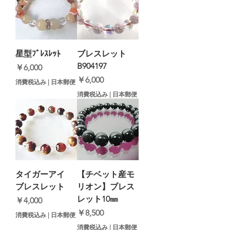
星型ﾌﾞﾚｽﾚｯﾄ
ブレスレット
B904197
価格
￥6,000
価格
￥6,000
消費税込み
|
日本郵便
消費税込み
|
日本郵便
タイガーアイ
【チベット産モ
ブレスレット
リオン】ブレス
レット10㎜
価格
￥4,000
価格
￥8,500
消費税込み
|
日本郵便
消費税込み
|
日本郵便