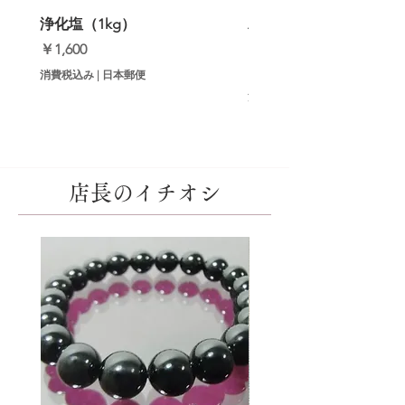
浄化塩（1kg）
邪気祓いインセンス（
【初回セット】
価格
￥1,600
価格
￥9,800
消費税込み
|
日本郵便
消費税込み
店長のイチオシ