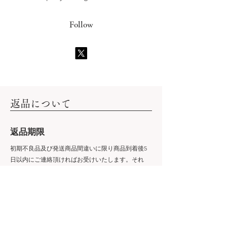
Follow
​返品について
​返品期限
初期不良品及び発送商品間違いに限り商品到着後5
日以内にご連絡頂ければお受けいたします。それ
以外の商品の返品・交換はお受けできません。
​返品送料
初期不良ならびに発送商品間違いの場合は、元払い
にて返送していただき、弊社にて確認後に商品代金