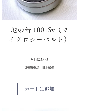
地の缶 100μSv（マ
イクロシーベルト）
価
¥180,000
格
消費税込み
|
日本郵便
カートに追加