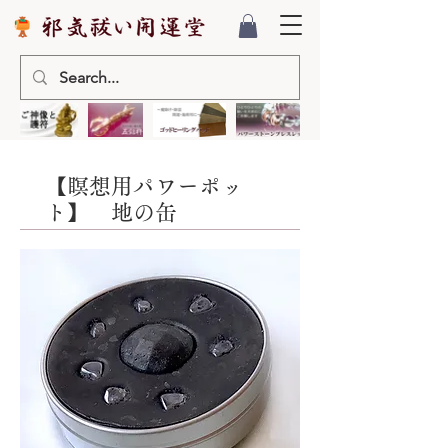
【瞑想用パワーポッ
ト】 地の缶