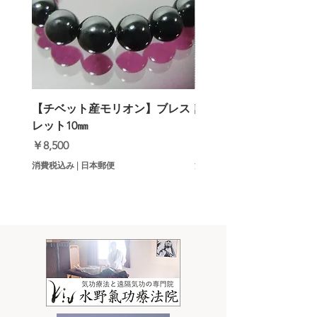
【チベット産モリオン】ブレス
誹謗中傷・噂話3倍返し
レット10㎜
ットメロン）
価格
価格
￥8,500
￥9,000
消費税込み
|
日本郵便
消費税込み