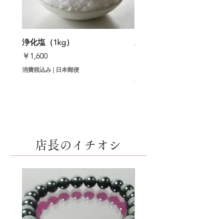
浄化塩（1kg）
邪気祓いインセンス（
【初回セット】
価格
￥1,600
価格
￥9,800
消費税込み
|
日本郵便
消費税込み
店長のイチオシ