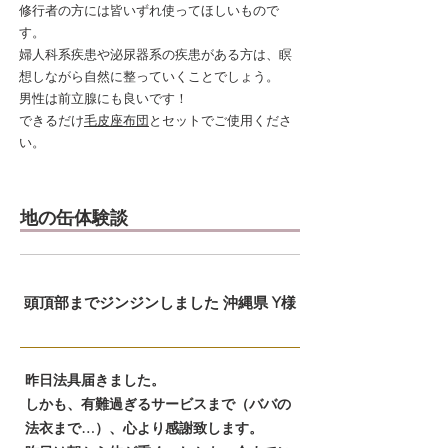
修行者の方には皆いずれ使ってほしいもので
す。
婦人科系疾患や泌尿器系の疾患がある方は、瞑
想しながら自然に整っていくことでしょう。
男性は前立腺にも良いです！
できるだけ
毛皮座布団
とセットでご使用くださ
い。
​地の缶体験談
頭頂部までジンジンしました 沖縄県 Y様
昨日法具届きました。
しかも、有難過ぎるサービスまで（ババの
法衣まで…）、心より感謝致します。