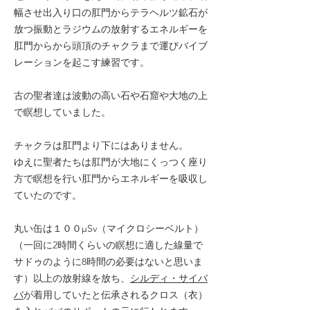
幅させ出入り口の肛門からテラヘルツ鉱石が
放つ振動とラジウムの放射するエネルギーを
肛門からから頭頂のチャクラまで運びバイブ
レーションを起こす練習です。
古の聖者達は波動の高い石や石窟や大地の上
で瞑想していました。
チャクラは肛門より下にはありません。
ゆえに聖者たちは肛門が大地にくっつく座り
方で瞑想を行い肛門からエネルギーを吸収し
ていたのです。
丸い缶は１００μSv（マイクロシーベルト）
（一回に2時間くらいの瞑想に適した線量で
サドゥのように8時間の必要はないと思いま
す）以上の放射線を放ち、
シルディ・サイバ
バ
が着用していたと伝承されるクロス（衣）