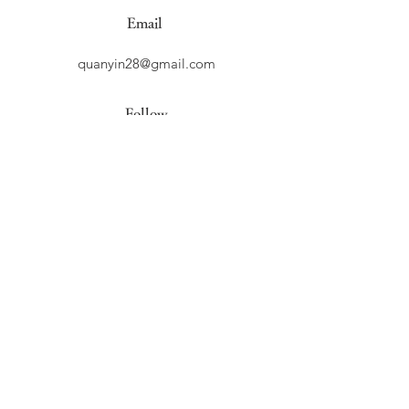
Email
quanyin28@gmail.com
Follow
​返品について
​返品期限
初期不良品及び発送商品間違いに限り商品到着後5
日以内にご連絡頂ければお受けいたします。それ
以外の商品の返品・交換はお受けできません。
​返品送料