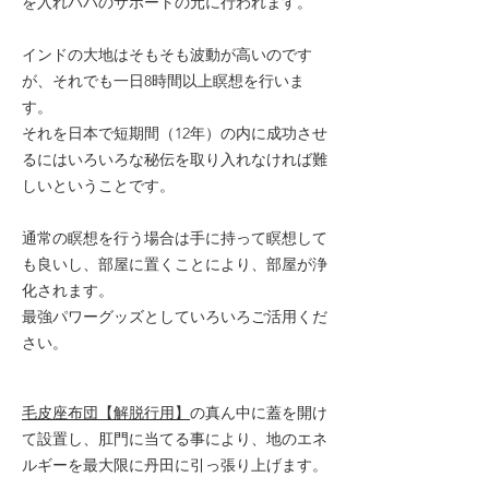
を入れババのサポートの元に行われます。
インドの大地はそもそも波動が高いのです
が、それでも一日8時間以上瞑想を行いま
す。
それを日本で短期間（12年）の内に成功させ
るにはいろいろな秘伝を取り入れなければ難
しいということです。
通常の瞑想を行う場合は手に持って瞑想して
も良いし、部屋に置くことにより、部屋が浄
化されます。
最強パワーグッズとしていろいろご活用くだ
さい。
毛皮座布団【解脱行用】
の真ん中に蓋を開け
て設置し、肛門に当てる事により、地のエネ
ルギーを最大限に丹田に引っ張り上げます。