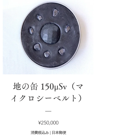
地の缶 150μSv（マ
イクロシーベルト）
価
¥250,000
格
消費税込み
|
日本郵便