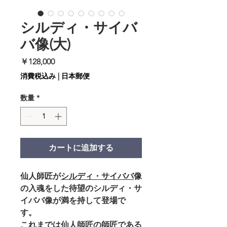
シルディ・サイバ
バ像(大)
価
￥128,000
格
消費税込み
|
日本郵便
数量
*
カートに追加する
仙人師匠が
シルディ・サイババ
像
の入魂をした待望のシルディ・サ
イババ像が満を持して登場で
す。
これまでは仙人師匠の師匠である