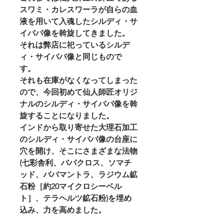
スワミ・カレスワーラが自らの血
液を用いて入魂したシルディ・サ
イババ像を斡旋してきました。
それは弊店に祀っているシルデ
ィ・サイババ像と同じもので
す。
それも在庫がなくなってしまった
ので、今回初めて仙人師匠オリジ
ナルのシルディ・サイババ像を斡
旋することになりました。
インドから取り寄せた大理石加工
のシルディ・サイババ像の台座に
穴を開け、そこにさまざまな法物
(七彩舎利、ババクロス、ソマチ
ッド、ババマントラ、ラジウム鉱
石粉［約20マイクロシーベル
ト］、テラヘルツ鉱石粉)を埋め
込み、力を高めました。