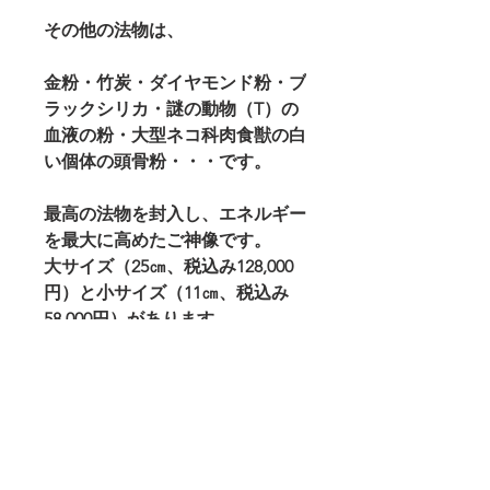
その他の法物は、
金粉・竹炭・ダイヤモンド粉・ブ
ラックシリカ・謎の動物（T）の
血液の粉・大型ネコ科肉食獣の白
い個体の頭骨粉・・・です。
最高の法物を封入し、エネルギー
を最大に高めたご神像です。
大サイズ（25㎝、税込み128,000
円）と小サイズ（11㎝、税込み
58,000円）があります。
シルディ・サイババを信仰する
人、ご縁を感じる人、または強力
なご加護を得たい人はご自宅や職
場にお祀りすると良いでしょ
う。