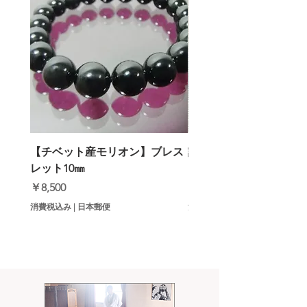
【チベット産モリオン】ブレス
誹謗中傷・噂話3倍返し
レット10㎜
ットメロン）
価格
価格
￥8,500
￥9,000
消費税込み
|
日本郵便
消費税込み