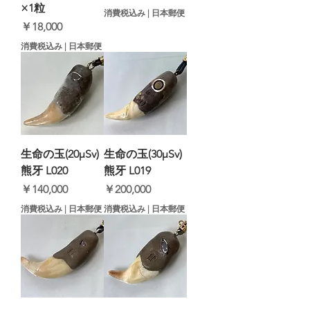
×1粒
消費税込み
|
日本郵便
価格
￥18,000
消費税込み
|
日本郵便
生命の玉(20μSv)
生命の玉(30μSv)
熊牙 L020
熊牙 L019
価格
価格
￥140,000
￥200,000
消費税込み
|
日本郵便
消費税込み
|
日本郵便