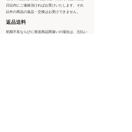
日以内にご連絡頂ければお受けいたします。それ
以外の商品の返品・交換はお受けできません。
​返品送料
初期不良ならびに発送商品間違いの場合は、元払い
にて返送していただき、弊社にて確認後に商品代金
及びご負担いただいた送料をご指定のご口座へご返
金いたします。
​不良品
商品到着後速やかにご連絡ください。商品に欠陥が
ある場合を除き、返品には応じかねますのでご了承
ください。
​配送・送料について
​日本郵便
送料は無料です。（商品代引をご選択された場合
は別途決済手数料330円がかかります。）