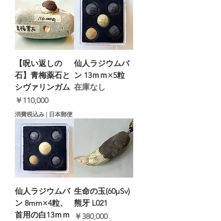
【呪い返しの
仙人ラジウムバ
石】青梅薬石と
ン 13ｍｍ×5粒
シヴァリンガム
在庫なし
価格
￥110,000
消費税込み
|
日本郵便
仙人ラジウムバ
生命の玉(60μSv)
ン 8mm×4粒、
熊牙 L021
首用の白13ｍｍ
価格
￥380,000