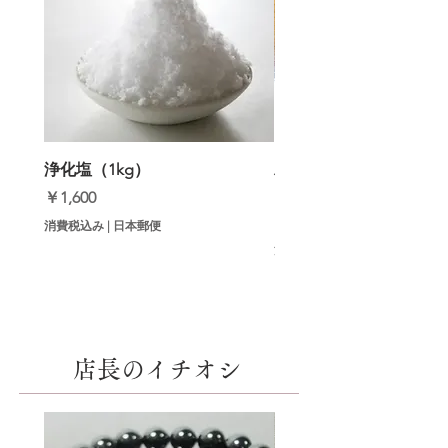
浄化塩（1kg）
邪気祓いインセンス（
【初回セット】
価格
￥1,600
価格
￥9,800
消費税込み
|
日本郵便
消費税込み
店長のイチオシ