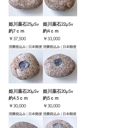
姫川薬石25μSv
姫川薬石22μSv
約7ｃｍ
約4ｃｍ
価格
価格
￥37,500
￥33,000
消費税込み
|
日本郵便
消費税込み
|
日本郵便
姫川薬石20μSv
姫川薬石20μSv
約4.5ｃｍ
約5ｃｍ
価格
価格
￥30,000
￥30,000
消費税込み
|
日本郵便
消費税込み
|
日本郵便