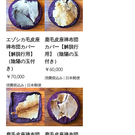
エゾシカ毛皮座
鹿毛皮座禅布団
禅布団カバー
カバー【解脱行
【解脱行用】
用】（陰陽の玉
（陰陽の玉付
付き）
き）
価格
￥60,000
価格
￥70,000
消費税込み
|
日本郵便
消費税込み
|
日本郵便
鹿毛皮座禅布団
鹿毛皮座禅布団