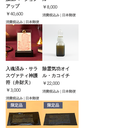
アップ
価格
￥8,000
価格
￥40,600
消費税込み
|
日本郵便
消費税込み
|
日本郵便
入魂済み・サラ
除霊気功オイ
スヴァティ神護
ル・カコイチ
符（弁財天）
価格
￥22,000
価格
￥3,000
消費税込み
|
日本郵便
消費税込み
|
日本郵便
限定品
限定品