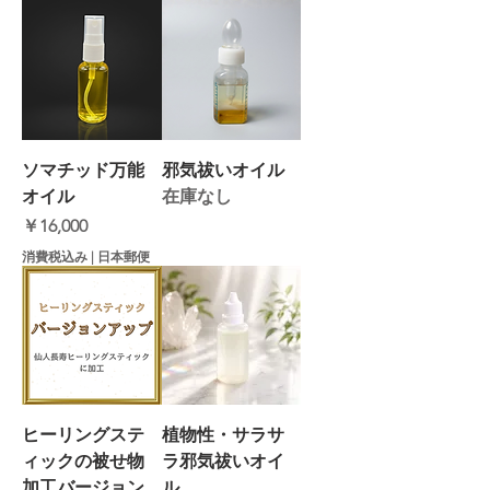
ソマチッド万能
邪気祓いオイル
オイル
在庫なし
価格
￥16,000
消費税込み
|
日本郵便
ヒーリングステ
植物性・サラサ
ィックの被せ物
ラ邪気祓いオイ
加工バージョン
ル