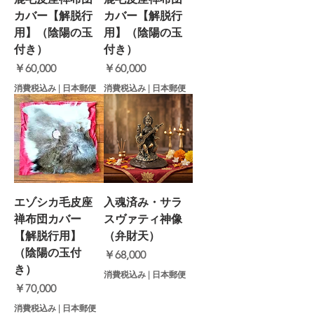
カバー【解脱行
カバー【解脱行
用】（陰陽の玉
用】（陰陽の玉
付き）
付き）
価格
価格
￥60,000
￥60,000
消費税込み
|
日本郵便
消費税込み
|
日本郵便
エゾシカ毛皮座
入魂済み・サラ
禅布団カバー
スヴァティ神像
【解脱行用】
（弁財天）
（陰陽の玉付
価格
￥68,000
き）
消費税込み
|
日本郵便
価格
￥70,000
消費税込み
|
日本郵便