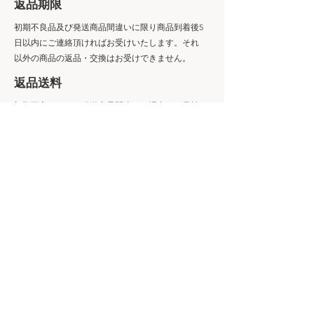
​返品期限
初期不良品及び発送商品間違いに限り商品到着後5
日以内にご連絡頂ければお受けいたします。それ
以外の商品の返品・交換はお受けできません。
​返品送料
初期不良ならびに発送商品間違いの場合は、元払い
にて返送していただき、弊社にて確認後に商品代金
及びご負担いただいた送料をご指定のご口座へご返
金いたします。
​不良品
商品到着後速やかにご連絡ください。商品に欠陥が
ある場合を除き、返品には応じかねますのでご了承
ください。
​配送・送料について
​日本郵便