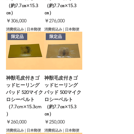
（約7.7㎝×15.3
（約7.7㎝×15.3
㎝）
㎝）
価格
価格
￥306,000
￥276,000
消費税込み
|
日本郵便
消費税込み
|
日本郵便
限定品
限定品
神獣毛皮付きゴ
神獣毛皮付きゴ
ッドヒーリング
ッドヒーリング
パッド 520マイク
パッド 500マイク
ロシーベルト
ロシーベルト
（7.7cm×15.3cm
（約7.7㎝×15.3
）
㎝）
価格
価格
￥260,000
￥250,000
消費税込み
|
日本郵便
消費税込み
|
日本郵便