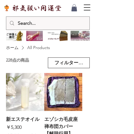
ホーム
All Products
228点の商品
フィルター・並び替え
新エステオイル
エゾシカ毛皮座
禅布団カバー
価格
￥5,300
【解脱行用】