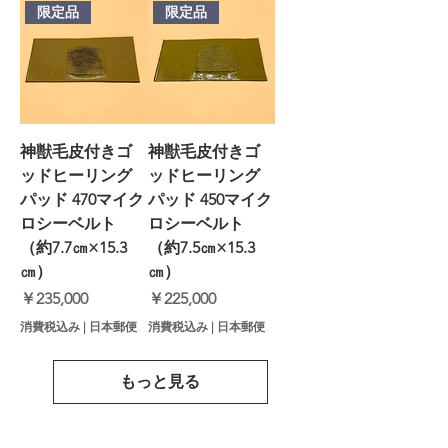
限定品
限定品
神獣毛皮付きゴ
神獣毛皮付きゴ
ッドヒーリング
ッドヒーリング
パッド 470マイク
パッド 450マイク
ロシーベルト
ロシーベルト
（約7.7㎝×15.3
（約7.5㎝×15.3
㎝）
㎝）
価格
価格
￥235,000
￥225,000
消費税込み
|
日本郵便
消費税込み
|
日本郵便
もっと見る