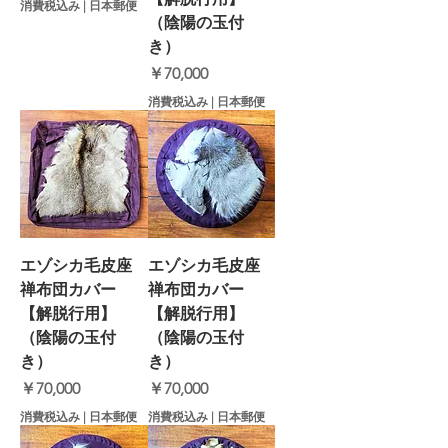
消費税込み
|
日本郵便
（陰陽の玉付
き）
価格
￥70,000
消費税込み
|
日本郵便
エゾシカ毛皮座
エゾシカ毛皮座
禅布団カバー
禅布団カバー
【解脱行用】
【解脱行用】
（陰陽の玉付
（陰陽の玉付
き）
き）
価格
価格
￥70,000
￥70,000
消費税込み
|
日本郵便
消費税込み
|
日本郵便