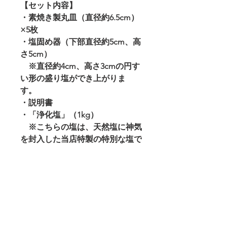
【セット内容】
・素焼き製丸皿（直径約6.5cm）
×5枚
・塩固め器（下部直径約5cm、高
さ5cm）
※直径約4cm、高さ3cmの円す
い形の盛り塩ができ上がりま
す。
・説明書
・「浄化塩」（1kg）
※こちらの塩は、天然塩に神気
を封入した当店特製の特別な塩で
す。 単品でもご購入いただけま
す。
▷「浄化塩」の詳細は
こちら
▷「盛り塩セット」の詳細は
こ
ちら