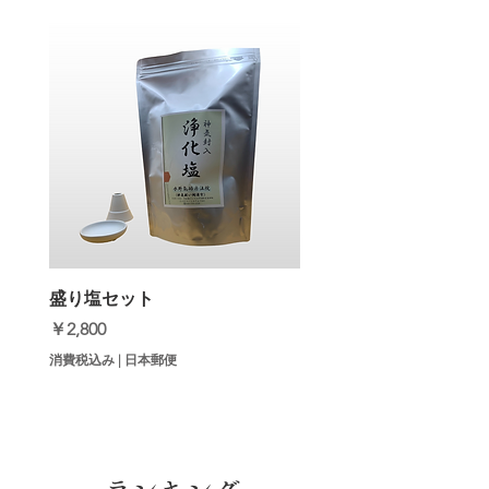
盛り塩セット
価格
￥2,800
消費税込み
|
日本郵便