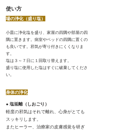
​使い方
​場の浄化（盛り塩）
小皿に浄化塩を盛り、家屋の四隅や部屋の四
隅に置きます。病室やベッドの四隅に置くの
も良いです。邪気が寄り付きにくくなりま
す。
塩は３～７日に１回取り替えます。
盛り塩に使用した塩はすぐに破棄してくださ
い。
​身体の浄化
● 塩垢離（しおごり）
軽度の邪気はそれで離れ、心身がとても
スッキリします。
またヒーラー、治療家の皮膚感覚を研ぎ