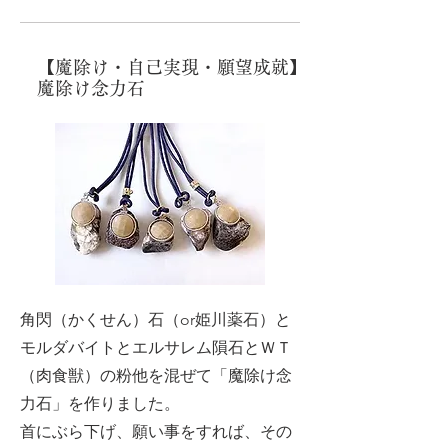
【魔除け・自己実現・願望成就】
魔除け念力石
角閃（かくせん）石（or姫川薬石）と
モルダバイトとエルサレム隕石とＷＴ
（肉食獣）の粉他を混ぜて「魔除け念
力石」を作りました。
首にぶら下げ、願い事をすれば、その