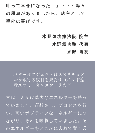
叶って幸せになった！」・・・等々
の恩恵がありましたら、店主として
望外の喜びです。
水野気功療法院 院主
水野氣功塾 代表
水野 博友
パワーオブジェクトはスピリチュア
ルな銀行の役目を果たす（インド聖
者スワミ・カレスワーラの言
古代、人々は莫大なエネルギーを持っ
ていました。瞑想をし、プロセスを行
い、高いポジティブなエネルギーにつ
ながり、それを吸収していました。そ
のエネルギーをどこかに入れて置く必