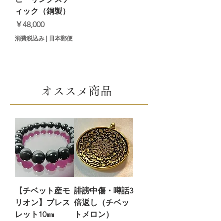
ィック（銅製）
価格
￥48,000
消費税込み
|
日本郵便
​オススメ商品
【チベット産モ
誹謗中傷・噂話3
リオン】ブレス
倍返し（チベッ
レット10㎜
トメロン）