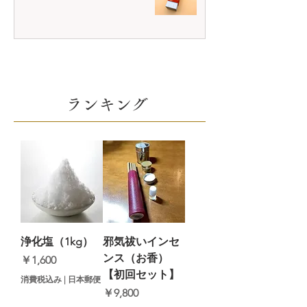
​ランキング
浄化塩（1kg）
邪気祓いインセ
ンス（お香）
価格
￥1,600
【初回セット】
消費税込み
|
日本郵便
価格
￥9,800