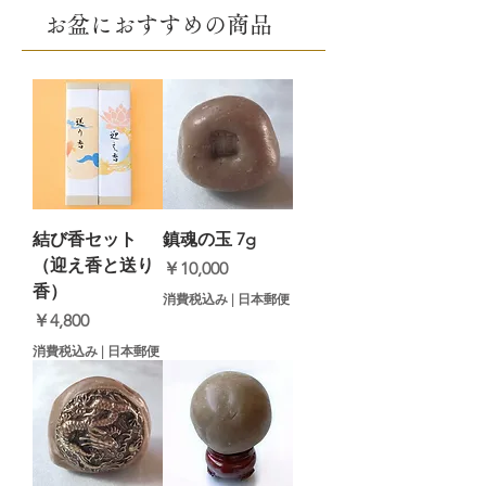
お盆に​おすすめの商品
結び香セット
鎮魂の玉 7g
（迎え香と送り
価格
￥10,000
香）
消費税込み
|
日本郵便
価格
￥4,800
消費税込み
|
日本郵便