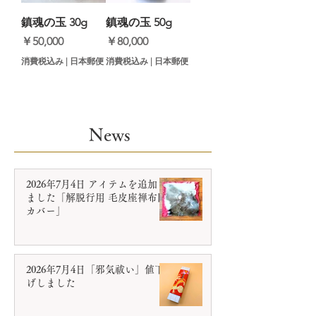
鎮魂の玉 30g
鎮魂の玉 50g
価格
価格
￥50,000
￥80,000
消費税込み
|
日本郵便
消費税込み
|
日本郵便
News
2026年7月4日 アイテムを追加し
ました「解脱行用 毛皮座禅布団
カバー」
2026年7月4日「邪気祓い」値下
げしました