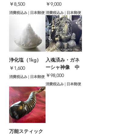
価格
価格
￥8,500
￥9,000
消費税込み
|
日本郵便
消費税込み
|
日本郵便
浄化塩（1kg）
入魂済み・ガネ
ーシャ神像 中
価格
￥1,600
価格
￥98,000
消費税込み
|
日本郵便
消費税込み
|
日本郵便
万能スティック