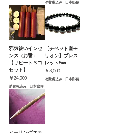
消費税込み
|
日本郵便
邪気祓いインセ
【チベット産モ
ンス（お香）
リオン】ブレス
【リピート３コ
レット8㎜
セット】
価格
￥8,000
価格
￥24,000
消費税込み
|
日本郵便
消費税込み
|
日本郵便
ヒーリングステ