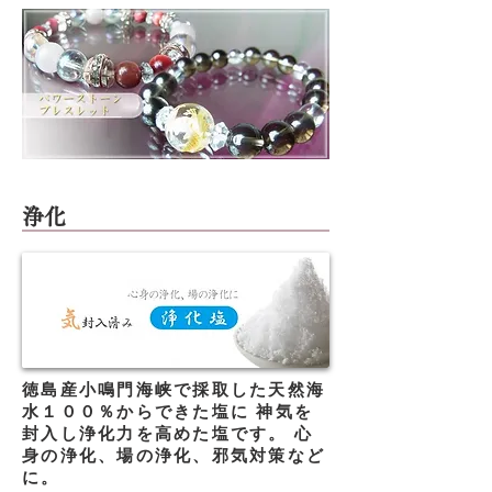
​浄化
徳島産小鳴門海峡で採取した天然海
水１００％からできた塩に 神気を
封入し浄化力を高めた塩です。 心
身の浄化、場の浄化、邪気対策など
に。