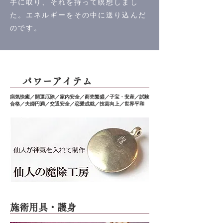
手に取り、それを持って瞑想しまし
た。エネルギーをその中に送り込んだ
のです。
​パワーアイテム
病気快癒／開運厄除／家内安全／商売繁盛／子宝・安産／試験
合格／夫婦円満／交通安全／恋愛成就／技芸向上／世界平和
施術用具・護身