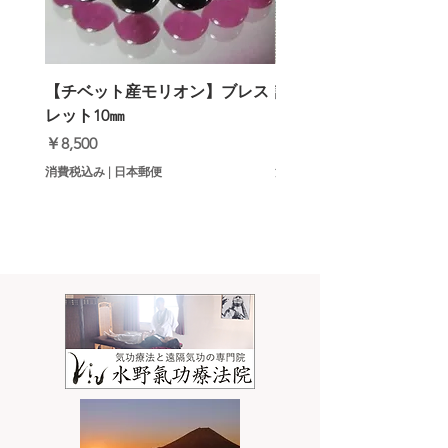
【チベット産モリオン】ブレス
誹謗中傷・噂話3倍返し
レット10㎜
ットメロン）
価格
価格
￥8,500
￥9,000
消費税込み
|
日本郵便
消費税込み