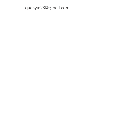
quanyin28@gmail.com
Follow
​返品について
​返品期限
初期不良品及び発送商品間違いに限り商品到着後5
日以内にご連絡頂ければお受けいたします。それ
以外の商品の返品・交換はお受けできません。
​返品送料
初期不良ならびに発送商品間違いの場合は、元払い