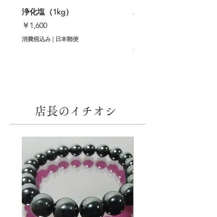
浄化塩（1kg）
邪気祓いインセンス（
【初回セット】
価格
￥1,600
価格
￥9,800
消費税込み
|
日本郵便
消費税込み
店長のイチオシ